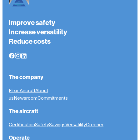
Improve safety
Increase versatility
Reduce costs
The company
Elixir Aircraft
About
us
Newsroom
Commitments
The aircraft
Certification
Safety
Savings
Versatility
Greener
Operate