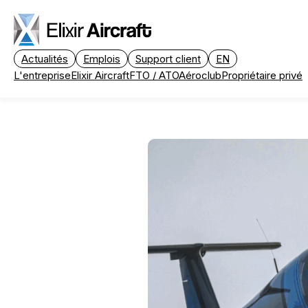
Passer au contenu principal
Actualités
Emplois
Support client
EN
L'entreprise
Elixir Aircraft
FTO / ATO
Aéroclub
Propriétaire privé