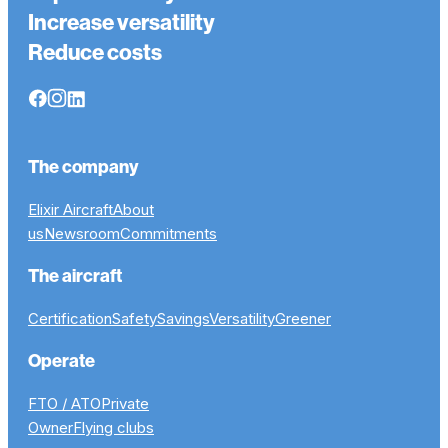
Increase versatility
Reduce costs
The company
Elixir Aircraft
About
us
Newsroom
Commitments
The aircraft
Certification
Safety
Savings
Versatility
Greener
Operate
FTO / ATO
Private
Owner
Flying clubs