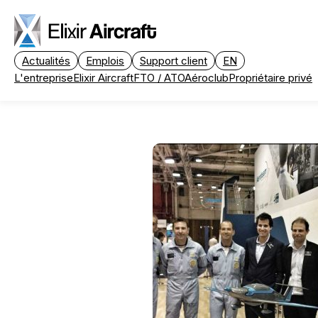
Passer au contenu principal
Actualités
Emplois
Support client
EN
L'entreprise
Elixir Aircraft
FTO / ATO
Aéroclub
Propriétaire privé