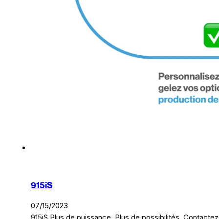
915iS
07/15/2023
915iS Plus de puissance. Plus de possibilités. Contacte