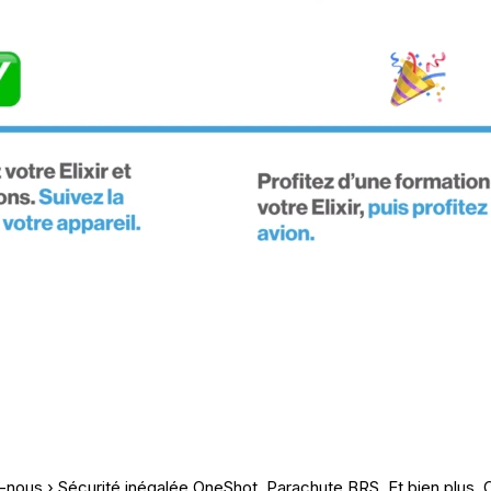
z-nous › Sécurité inégalée OneShot. Parachute BRS. Et bien plus. 